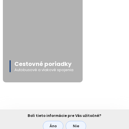
Cestovné poriadky
Autobusové a vlakové spojenia
Boli tieto informácie pre Vás užitočné?
Áno
Nie